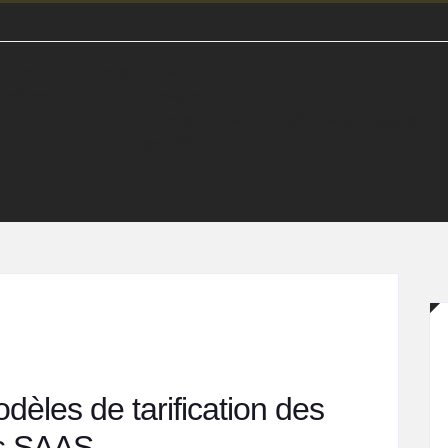
Nos
Notre expertise
offres
Innovation
Notre expertise : Transformation digitale
des PME ETI
dèles de tarification des
es SAAS