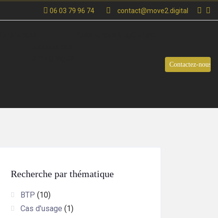
06 03 79 96 74
contact@move2.digital
Références
Ressources
Blog
Contact
Étude de cas
Témoignages
Contactez-nous
Recherche par thématique
BTP
(10)
Cas d'usage
(1)