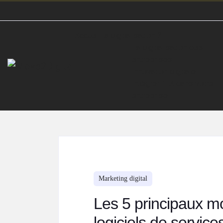
Accueil
La digitalisation ?
La digitalisation des
entreprises
Innovation digitale
Intégrer l’ IA dans votre
entreprise
Marketing digital
Les 5 principaux mo
logiciels de servic