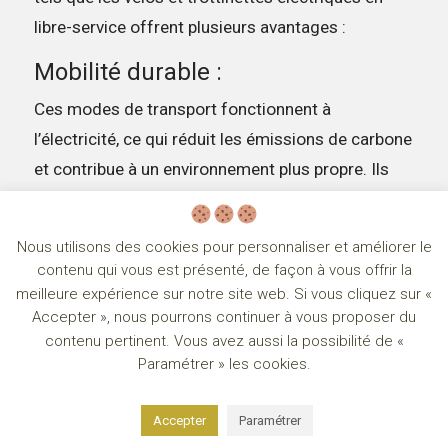
libre-service offrent plusieurs avantages :
Mobilité durable :
Ces modes de transport fonctionnent à
l’électricité, ce qui réduit les émissions de carbone
et contribue à un environnement plus propre. Ils
contribuent à la lutte contre la pollution
atmosphérique et les émissions de gaz à effet de
Nous utilisons des cookies pour personnaliser et améliorer le
serre.
contenu qui vous est présenté, de façon à vous offrir la
meilleure expérience sur notre site web. Si vous cliquez sur «
Flexibilité et accessibilité :
Accepter », nous pourrons continuer à vous proposer du
Les vélos et trottinettes électriques en libre-
contenu pertinent. Vous avez aussi la possibilité de «
Paramétrer » les cookies.
service offrent une solution de déplacement
pratique et flexible pour les trajets de courte
Accepter
Paramétrer
distance en ville. Ils sont faciles à trouver et à