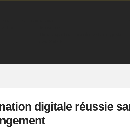
Nos
Notre expertise
offres
Innovation
Notre expertise : Transformation digitale
des PME ETI
mation digitale réussie s
angement