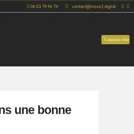
06 03 79 96 74
contact@move2.digital
Références
Ressources
Blog
Contact
Étude de cas
Témoignages
Contactez-nous
ans une bonne